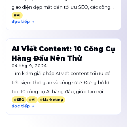
giao diện đẹp mắt đến tối ưu SEO, các công
#
AI
cụ này sẽ hỗ trợ bạn xây dựng website mạnh
đọc tiếp
mẽ, thu hút khách hàng và tăng trưởng
doanh thu.
AI Viết Content: 10 Công Cụ
Hàng Đầu Nên Thử
04 thg 9, 2024
Tìm kiếm giải pháp AI viết content tối ưu để
tiết kiệm thời gian và công sức? Đừng bỏ lỡ
top 10 công cụ AI hàng đầu, giúp tạo nội
#
SEO
#
AI
#
Marketing
dung chất lượng, sáng tạo và hấp dẫn cho
đọc tiếp
mọi nhu cầu. Từ viết blog, email marketing
đến mô tả sản phẩm, các công cụ này sẽ là